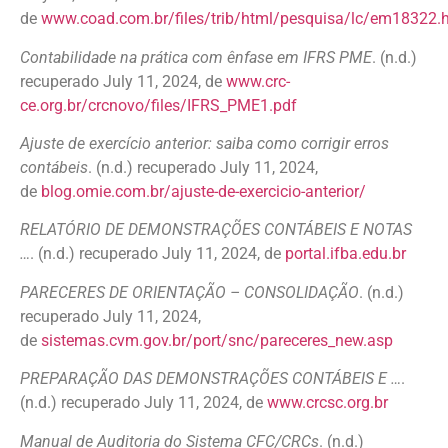
de
www.coad.com.br/files/trib/html/pesquisa/lc/em18322.
Contabilidade na prática com ênfase em IFRS PME
. (n.d.)
recuperado July 11, 2024, de
www.crc-
ce.org.br/crcnovo/files/IFRS_PME1.pdf
Ajuste de exercício anterior: saiba como corrigir erros
contábeis
. (n.d.) recuperado July 11, 2024,
de
blog.omie.com.br/ajuste-de-exercicio-anterior/
RELATÓRIO DE DEMONSTRAÇÕES CONTÁBEIS E NOTAS
…
. (n.d.) recuperado July 11, 2024, de
portal.ifba.edu.br
PARECERES DE ORIENTAÇÃO – CONSOLIDAÇÃO
. (n.d.)
recuperado July 11, 2024,
de
sistemas.cvm.gov.br/port/snc/pareceres_new.asp
PREPARAÇÃO DAS DEMONSTRAÇÕES CONTÁBEIS E …
.
(n.d.) recuperado July 11, 2024, de
www.crcsc.org.br
Manual de Auditoria do Sistema CFC/CRCs
. (n.d.)