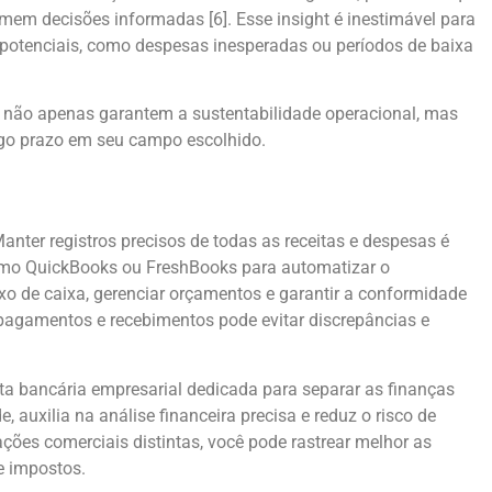
mem decisões informadas [6]. Esse insight é inestimável para
s potenciais, como despesas inesperadas ou períodos de baixa
s não apenas garantem a sustentabilidade operacional, mas
go prazo em seu campo escolhido.
nter registros precisos de todas as receitas e despesas é
 como QuickBooks ou FreshBooks para automatizar o
luxo de caixa, gerenciar orçamentos e garantir a conformidade
s pagamentos e recebimentos pode evitar discrepâncias e
ta bancária empresarial dedicada para separar as finanças
e, auxilia na análise financeira precisa e reduz o risco de
ções comerciais distintas, você pode rastrear melhor as
e impostos.